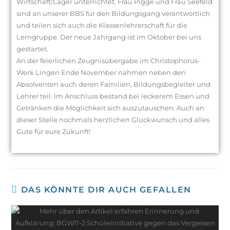
Wirtschaft/Lager unterrichtet. Frau Pigge und Frau Seefeld
sind an unserer BBS für den Bildungsgang verantwortlich
und teilen sich auch die Klassenlehrerschaft für die
Lerngruppe. Der neue Jahrgang ist im Oktober bei uns
gestartet.
An der feierlichen Zeugnisübergabe im Christophorus-
Werk Lingen Ende November nahmen neben den
Absolventen auch deren Familien, Bildungsbegleiter und
Lehrer teil. Im Anschluss bestand bei leckerem Essen und
Getränken die Möglichkeit sich auszutauschen. Auch an
dieser Stelle nochmals herzlichen Glückwunsch und alles
Gute für eure Zukunft!
DAS KÖNNTE DIR AUCH GEFALLEN