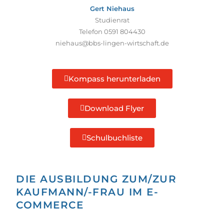
Gert Niehaus
Studienrat
Telefon 0591 804430
niehaus@bbs-lingen-wirtschaft.de
Kompass herunterladen
Download Flyer
Schulbuchliste
DIE AUSBILDUNG ZUM/ZUR
KAUFMANN/-FRAU IM E-
COMMERCE