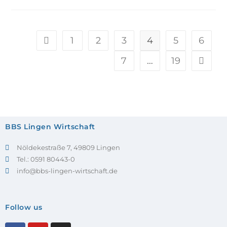
1
2
3
4
5
6
7
…
19
BBS Lingen Wirtschaft
Nöldekestraße 7, 49809 Lingen
Tel.: 0591 80443-0
info@bbs-lingen-wirtschaft.de
Follow us