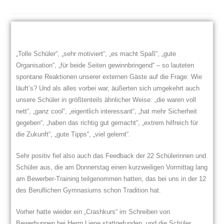
„Tolle Schüler“, „sehr motiviert“, „es macht Spaß“, „gute
Organisation“, „für beide Seiten gewinnbringend“ – so lauteten
spontane Reaktionen unserer externen Gäste auf die Frage: Wie
läuft’s? Und als alles vorbei war, äußerten sich umgekehrt auch
unsere Schüler in größtenteils ähnlicher Weise: „die waren voll
nett“, „ganz cool“, „eigentlich interessant“, „hat mehr Sicherheit
gegeben“, „haben das richtig gut gemacht“, „extrem hilfreich für
die Zukunft“, „gute Tipps“, „viel gelernt“.
Sehr positiv fiel also auch das Feedback der 22 Schülerinnen und
Schüler aus, die am Donnerstag einen kurzweiligen Vormittag lang
am Bewerber-Training teilgenommen hatten, das bei uns in der 12
des Beruflichen Gymnasiums schon Tradition hat.
Vorher hatte wieder ein „Crashkurs“ im Schreiben von
Bewerbungen bei Herrn Liene stattgefunden, und die Schüler