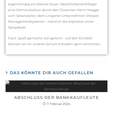
eigenhändig ein kleines Feuer. Abschließend erfolgte
eine Demonstration durch den Dozenten Herrn Magga
vom Veranstalter, dem Lingener Unternehmen Sheqon
Managementsysteme – nämlich die Explosion einer
Spraydose!
Fazit: Spaß gemacht, viel gelernt – auf den Ernstfall
können wir an unserer Schule trotzdem gern verzichten.
DAS KÖNNTE DIR AUCH GEFALLEN
ABSCHLUSS DER BANKKAUFLEUTE
7. Februar 2024